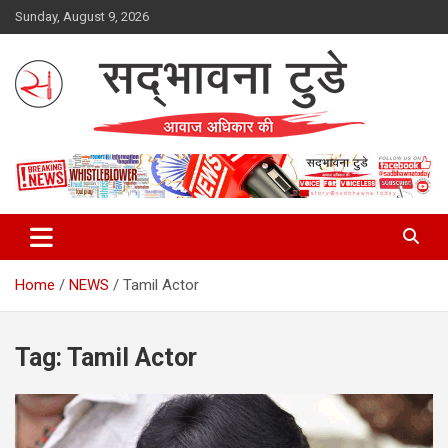
Skip
Sunday, August 9, 2026
to
content
Sadbhawna Today
Home
NEWS
Tamil Actor
Tag:
Tamil Actor