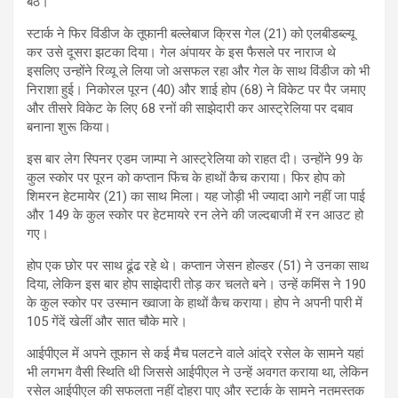
बैठे।
स्टार्क ने फिर विंडीज के तूफानी बल्लेबाज क्रिस गेल (21) को एलबीडब्ल्यू
कर उसे दूसरा झटका दिया। गेल अंपायर के इस फैसले पर नाराज थे
इसलिए उन्होंने रिव्यू ले लिया जो असफल रहा और गेल के साथ विंडीज को भी
निराशा हुई। निकोरल पूरन (40) और शाई होप (68) ने विकेट पर पैर जमाए
और तीसरे विकेट के लिए 68 रनों की साझेदारी कर आस्ट्रेलिया पर दबाव
बनाना शुरू किया।
इस बार लेग स्पिनर एडम जाम्पा ने आस्ट्रेलिया को राहत दी। उन्होंने 99 के
कुल स्कोर पर पूरन को कप्तान फिंच के हाथों कैच कराया। फिर होप को
शिमरन हेटमायेर (21) का साथ मिला। यह जोड़ी भी ज्यादा आगे नहीं जा पाई
और 149 के कुल स्कोर पर हेटमायरे रन लेने की जल्दबाजी में रन आउट हो
गए।
होप एक छोर पर साथ ढूंढ रहे थे। कप्तान जेसन होल्डर (51) ने उनका साथ
दिया, लेकिन इस बार होप साझेदारी तोड़ कर चलते बने। उन्हें कमिंस ने 190
के कुल स्कोर पर उस्मान ख्वाजा के हाथों कैच कराया। होप ने अपनी पारी में
105 गेंदें खेलीं और सात चौके मारे।
आईपीएल में अपने तूफान से कई मैच पलटने वाले आंद्रे रसेल के सामने यहां
भी लगभग वैसी स्थिति थी जिससे आईपीएल ने उन्हें अवगत कराया था, लेकिन
रसेल आईपीएल की सफलता नहीं दोहरा पाए और स्टार्क के सामने नतमस्तक