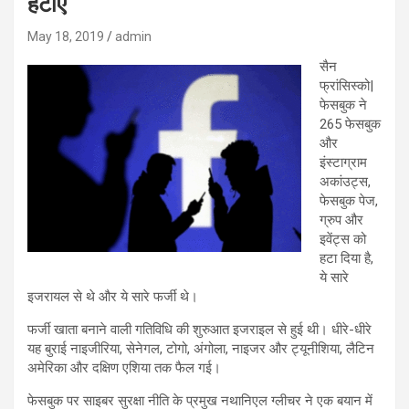
हटाए
May 18, 2019
admin
सैन
फ्रांसिस्को|
फेसबुक ने
265 फेसबुक
और
इंस्टाग्राम
अकांउट्स,
फेसबुक पेज,
ग्रुप और
इवेंट्स को
हटा दिया है,
ये सारे
इजरायल से थे और ये सारे फर्जी थे।
फर्जी खाता बनाने वाली गतिविधि की शुरुआत इजराइल से हुई थी। धीरे-धीरे
यह बुराई नाइजीरिया, सेनेगल, टोगो, अंगोला, नाइजर और ट्यूनीशिया, लैटिन
अमेरिका और दक्षिण एशिया तक फैल गई।
फेसबुक पर साइबर सुरक्षा नीति के प्रमुख नथानिएल ग्लीचर ने एक बयान में