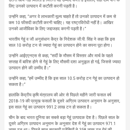
उतनी आय नहीं मिलती है जितनी वह उम्मीद करते हैं इसलिए सही दाम पाने के
लिए उनको उत्पादन में कटौती करनी पड़ती है।
उन्होंने कहा, “अगर वे लाभकारी मूल्य चाहते हैं तो उनको उत्पादन में कम से
कम 10 फीसदी कटौती करनी चाहिए। यह राष्ट्रविरोधी नहीं है। आखिर
उनको आजीविका के लिए जद्दाजहद करनी पड़ती है।”
भारतीय गेहूं व जौ अनुसंधान केंद्र के निदेशक जी.पी. सिंह ने कहा कि इस
साल 10 करोड़ टन से ज्यादा गेहूं का उत्पादन होने का सपना पूरा होगा।
उन्होंने आईएएनएस से कहा, “सर्दी के मौसम में विस्तार और मार्च के पहले
सप्ताह में बारिश होने से गेहूं के लिए मौसमी दशा अनुकूल हो गई, जिससे ज्यादा
उत्पादन होने की उम्मीद है।”
उन्होंने कहा, “हमें उम्मीद है कि इस साल 10.5 करोड़ टन गेहूं का उत्पादन हो
सकता है।”
हालांकि केंद्रीय कृषि मंत्रालय की ओर से पिछले महीने जारी फसल वर्ष
2018-19 की प्रमुख फसलों के दूसरे अग्रिम उत्पादन अनुमान के अनुसार,
इस साल गेहूं का उत्पादन 991.2 लाख टन हो सकता है।
चीन के बाद भारत दुनिया का सबसे बड़ा गेहूं उत्पादक देश है। पिछले साल के
दूसरे अग्रिम उत्पादन अनुमान के अनुसार देश में गेहूं का उत्पादन 971.1
लाख टन था। पिछले साल सरकारी एजेंसियों ने 358 लाख टन गेहूं की