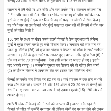
चेन्नई 20 ओवरों में सात विकेट के नुकसान पर 148 रन ही बना सकी।
वाटसन ने 59 गेंदों पर आठ चौके और चार छक्के मारे। वाटसन को इस मैच
में तीन जीवनदान भी मिले, लेकिन वह फिर भी चेन्नई को जीत नहीं दिला पाए।
इसी के साथ मुंबई ने एक बार फिर चेन्नई को फाइनल जीतने से रोक दिया।
यह चौथी बार था तब चेन्नई और मुंबई फाइनल खेल रही थीं जिसमें से तीन बार
मुंबई को जीत मिली है।
150 रनों के लक्ष्य का पीछा करने उतरी चेन्नई ने तेज शुरुआत की लेकिन
मुंबई ने तुरंत वापसी करते हुए उसे परेशान किया। लगातार बड़े शॉट मार रहे
फाफ डु प्लेसिस (26) को क्रुणाल पांड्या ने क्विंटन डी कॉक के हाथों स्टम्पिंग
कराया। वह 33 के कुल स्कोर पर आउट हुए। वाटसन और सुरेश रैना (8) ने
टीम का स्कोर 70 तक पहुंचाया। रैना इसी स्कोर पर आउट हो गए। इसके
बाद अंबाती रायडू (1) जसप्रीत बुमराह का शिकार बने तो महेंद्र सिंह धोनी
(2) को ईशान किशन ने डायरेक्ट हिट पर आउट कर पवेलियन भेजा।
चेन्नई का स्कोर चार विकेट पर 82 रन था। यहां वाटसन ने एक छोर संभाले
रखा और टिके रहे। उन्होंने 16 और 18वें ओवर में 20-20 रन ले चेन्नई को
रेस में बनाए रखा। वाटसन का साथ दे रहे ड्वयान ब्रावो (15) 19वें ओवर में
आउट हो गए।
आखिरी ओवर में चेन्नई को नौ रनों की जरूरत थी। वाटसन के रहने से
चेन्नई की जीत की उम्मीदें बरकरार थीं लेकिन चौथी गेंद पर रन लेने को लेकर