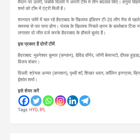
मैदान पर उतरी, जबकि दिल्ली ने अपनी टीम में तीन बदलाव किए। हनुमा विहा
शर्मा को टीम में एंट्री मिली है।
शानदार फॉर्म में चल रहे हैदराबाद के खिलाफ इंडियन टी-20 लीग मैच से पहल
समस्या से पार पाना होगा। पंजाब के खिलाफ निचले क्रम के बल्लेबाज टिक
लगातार दो जीत दर्ज करके हैदराबाद के हौसले बुलंद हैं।
इस प्रकार हैं दोनों टीमें
हैदराबाद: भुवनेश्वर कुमार (कप्तान), डेविड वॉर्नर, जॉनी बेयरस्टो, दीपक हुड्डा
विजय शंकर।
दिल्ली: श्रेयस अय्यर (कप्ताान), पृथ्वी शॉ, शिखर धवन, कॉलिन इनग्राम, क्
ईशांत शर्मा।
इसे शेयर करें
Tags:
HYD
,
IPL
Post